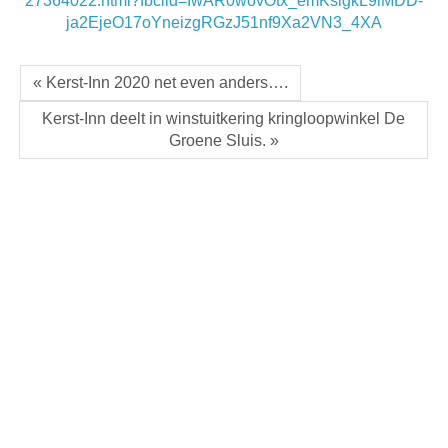
27364022.html?fbclid=IwAR0wovOtx_emKslgkL9iMDD-
ja2EjeO17oYneizgRGzJ51nf9Xa2VN3_4XA
« Kerst-Inn 2020 net even anders….
Kerst-Inn deelt in winstuitkering kringloopwinkel De
Groene Sluis. »