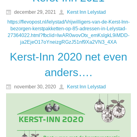
december 29, 2021
Kerst Inn Lelystad
https://flevopost.nl/lelystad/Vrijwilligers-van-de-Kerst-Inn-
bezorgen-kerstpakketten-op-85-adressen-in-Lelystad-
27364022.html?fbclid=IwAR0wovOtx_emKslgkL9iMDD-
ja2EjeO17oYneizgRGzJ51nf9Xa2VN3_4XA
Kerst-Inn 2020 net even
anders….
november 30, 2020
Kerst Inn Lelystad